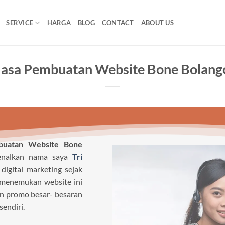
SERVICE
HARGA
BLOG
CONTACT
ABOUT US
Jasa Pembuatan Website Bone Bolang
buatan Website Bone
kenalkan nama saya
Tri
digital marketing sejak
 menemukan website ini
an promo besar- besaran
sendiri.