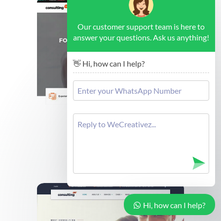
Our customer support team is here to
answer your questions. Ask us anything!
👋 Hi, how can I help?
Brussels - Forex Consulting
Cek Demo
Hi, how can I help?