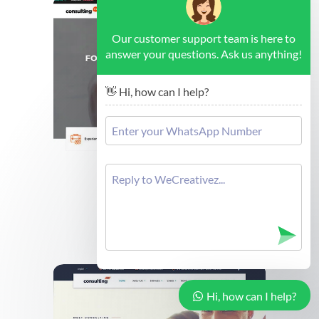
Our customer support team is here to
answer your questions. Ask us anything!
👋 Hi, how can I help?
Brussels - Forex Consulting
Cek Demo
Hi, how can I help?