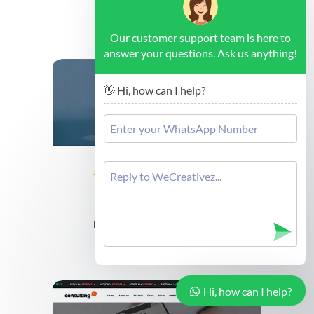
Liverpool - Strategy
Cek Demo
Our customer support team is here to
answer your questions. Ask us anything!
👋 Hi, how can I help?
Budapest - Human Resources
Cek Demo
Hi, how can I help?