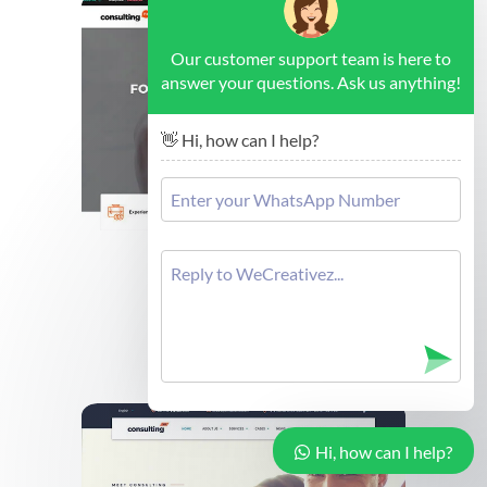
Our customer support team is here to
answer your questions. Ask us anything!
👋 Hi, how can I help?
Brussels - Forex Consulting
Cek Demo
Hi, how can I help?