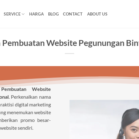
SERVICE
HARGA
BLOG
CONTACT
ABOUT US
a Pembuatan Website Pegunungan Bin
 Pembuatan Website
onal
. Perkenalkan nama
aktisi digital marketing
ntung menemukan website
mberikan promo besar-
website sendiri.