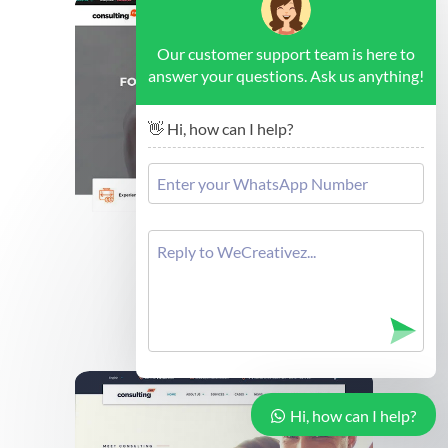
Our customer support team is here to
answer your questions. Ask us anything!
👋 Hi, how can I help?
Brussels - Forex Consulting
Cek Demo
Hi, how can I help?