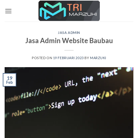
Skip
to
content
JASA ADMIN
Jasa Admin Website Baubau
POSTED ON
19 FEBRUARI 2023
BY
MARZUKI
19
Feb