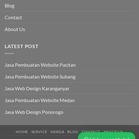
Blog
Contact
About Us
LATEST POST
Our customer support team is here to
answer your questions. Ask us anything!
Jasa Pembuatan Website Pacitan
👋 Hi, how can I help?
Jasa Pembuatan Website Subang
Jasa Web Design Karanganyar
Jasa Pembuatan Website Medan
Jasa Web Design Ponorogo
HOME
SERVICE
HARGA
BLOG
CONTACT
ABOUT US