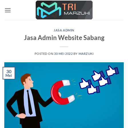
Skip
to
content
JASA ADMIN
Jasa Admin Website Sabang
POSTED ON
30 MEI 2022
BY
MARZUKI
30
Mei