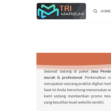
Skip
to
HOME
content
Selamat datang di paket
Jasa Pemb
murah & profesional
. Perkenalkan 
merupakan seorang praktisi digital mar
Saat ini Anda beruntung menemukan webs
kami sedang memberikan promo besa
yang kesulitan buat website sendiri.