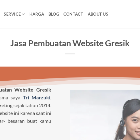
SERVICE
HARGA
BLOG
CONTACT
ABOUT US
Jasa Pembuatan Website Gresik
uatan Website Gresik
nama saya
Tri Marzuki
,
keting sejak tahun 2014.
ite ini karena saat ini
r- besaran buat kamu