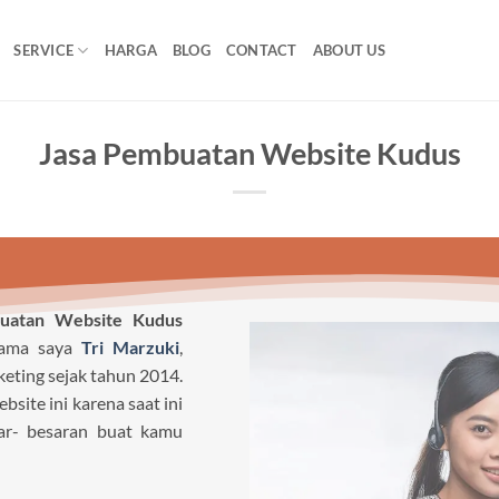
SERVICE
HARGA
BLOG
CONTACT
ABOUT US
Jasa Pembuatan Website Kudus
uatan Website Kudus
nama saya
Tri Marzuki
,
keting sejak tahun 2014.
ite ini karena saat ini
r- besaran buat kamu