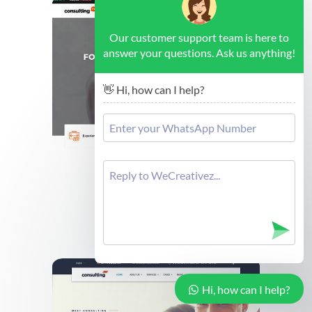
Our customer support team is here to
answer your questions. Ask us anything!
👋 Hi, how can I help?
Brussels - Forex Consulting
Cek Demo
Hi, how can I help?