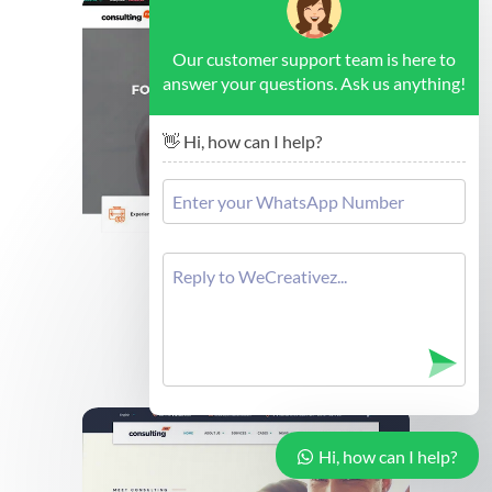
Our customer support team is here to
answer your questions. Ask us anything!
👋 Hi, how can I help?
Brussels - Forex Consulting
Cek Demo
Hi, how can I help?