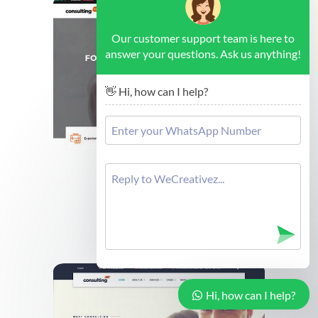
Our customer support team is here to
answer your questions. Ask us anything!
👋 Hi, how can I help?
Brussels - Forex Consulting
Cek Demo
Hi, how can I help?