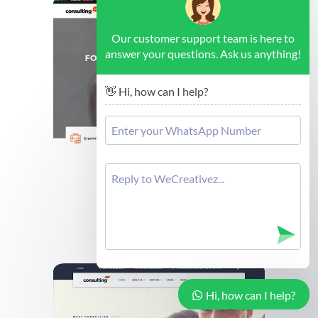
Our customer support team is here to
answer your questions. Ask us anything!
👋 Hi, how can I help?
Brussels - Forex Consulting
Cek Demo
Hi, how can I help?