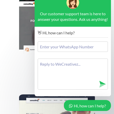
Our customer support team is here to
answer your questions. Ask us anything!
👋 Hi, how can I help?
Brussels - Forex Consulting
Cek Demo
Hi, how can I help?