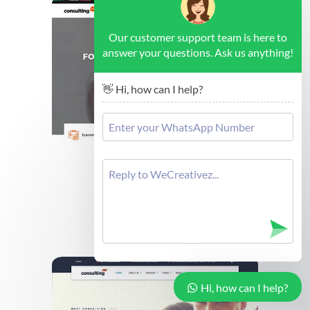
Our customer support team is here to
answer your questions. Ask us anything!
👋 Hi, how can I help?
Brussels - Forex Consulting
Cek Demo
Hi, how can I help?