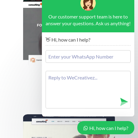
Our customer support team is here to
answer your questions. Ask us anything!
👋 Hi, how can I help?
Brussels - Forex Consulting
Cek Demo
Hi, how can I help?