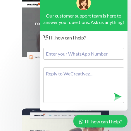
Our customer support team is here to
answer your questions. Ask us anything!
👋 Hi, how can I help?
Brussels - Forex Consulting
Cek Demo
Hi, how can I help?