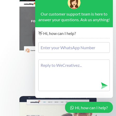
Our customer support team is here to
answer your questions. Ask us anything!
👋 Hi, how can I help?
Brussels - Forex Consulting
Cek Demo
Hi, how can I help?