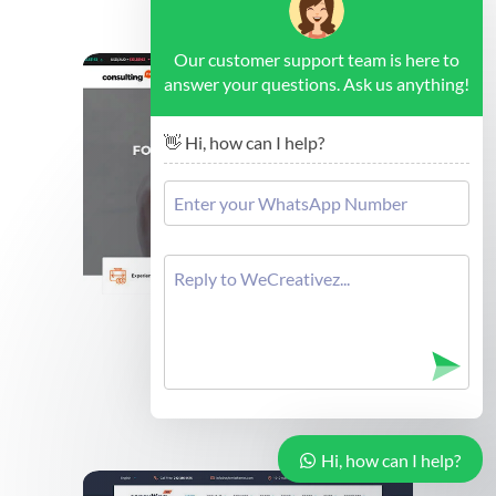
Our customer support team is here to
answer your questions. Ask us anything!
👋 Hi, how can I help?
Brussels - Forex Consulting
Cek Demo
Hi, how can I help?